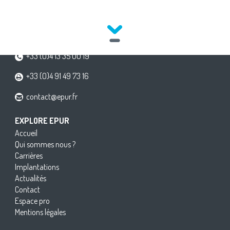
141, avenue du Prado
13OO8 MARSEILLE
+33 (O)4 13 35 OO 19
+33 (O)4 91 49 73 16
contact@epur.fr
EXPLORE EPUR
Accueil
Qui sommes nous ?
Carrières
Implantations
Actualités
Contact
Espace pro
Mentions légales