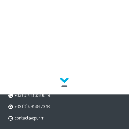
EPUR-LOGO
141, avenue du Prado
13OO8 MARSEILLE
+33 (O)4 13 35 OO 19
+33 (O)4 91 49 73 16
contact@epur.fr